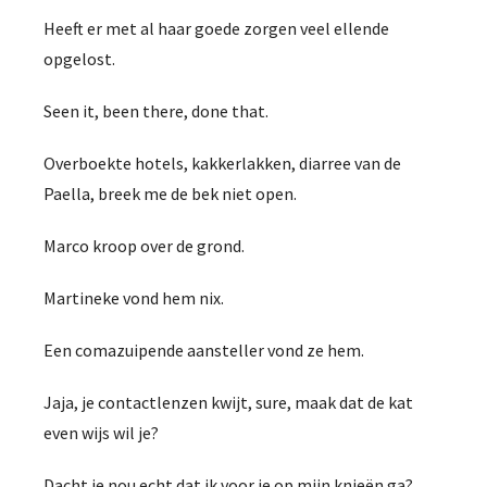
Heeft er met al haar goede zorgen veel ellende
opgelost.
Seen it, been there, done that.
Overboekte hotels, kakkerlakken, diarree van de
Paella, breek me de bek niet open.
Marco kroop over de grond.
Martineke vond hem nix.
Een comazuipende aansteller vond ze hem.
Jaja, je contactlenzen kwijt, sure, maak dat de kat
even wijs wil je?
Dacht je nou echt dat ik voor je op mijn knieën ga?