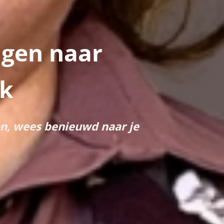
ngen naar
uk
en, wees benieuwd naar je