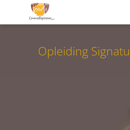
O
p
l
e
i
d
i
n
g
S
i
g
n
a
t
u