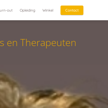
urn-out
Opleiding
Winkel
Contact
s
e
n
T
h
e
r
a
p
e
u
t
e
n