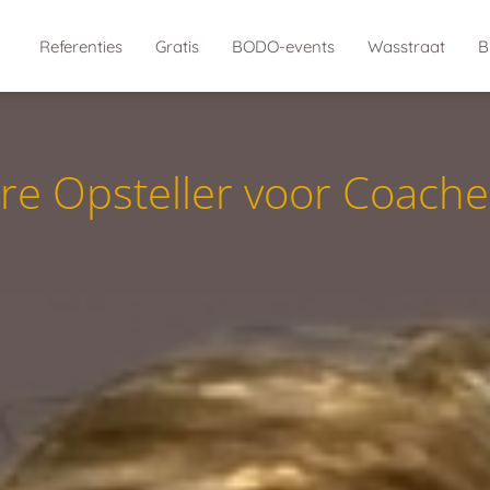
Referenties
Gratis
BODO-events
Wasstraat
B
r
e
O
p
s
t
e
l
l
e
r
v
o
o
r
C
o
a
c
h
e