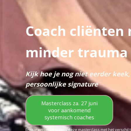
Coach cliënten 
minder trauma 
Kijk hoe je nog niet eerder kee
persoonlijke signature
Masterclass za. 27 juni
voor aankomend
systemisch coaches
Ervaar en oefen tijdens deze masterclass met het verschil