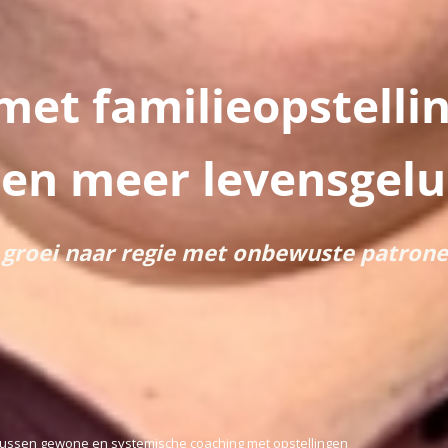
met familieopstelli
en meer levensgel
k, groei naar regie met onbewuste patron
 tussen gewone en systemische coaching met opstellingen