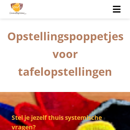
Opstellingspoppetjes
voor
tafelopstellingen
Stel je jezelf thuis systemische
vragen?