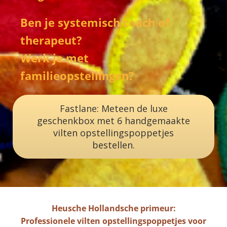
Ben je systemisch coach of
therapeut?
Werk je met
familieopstellingen?
Fastlane: Meteen de luxe
geschenkbox met 6 handgemaakte
vilten opstellingspoppetjes
bestellen.
Heusche Hollandsche primeur:
Professionele vilten opstellingspoppetjes voor