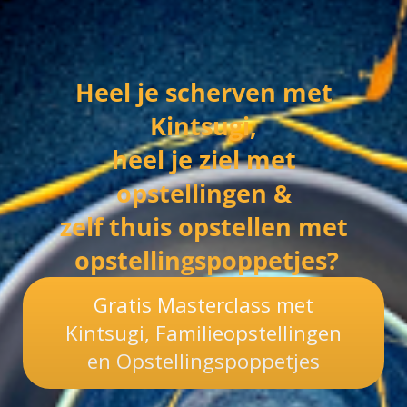
Heel je scherven met
Kintsugi,
heel je ziel met
opstellingen &
zelf thuis opstellen met
opstellingspoppetjes?
Gratis Masterclass met
Kintsugi, Familieopstellingen
en Opstellingspoppetjes