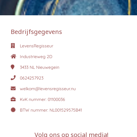
Bedrijfsgegevens
LevensRegisseur
Industrieweg 2D
3433 NL
Nieuwegein
0624257923
welkom@levensregisseur.nu
KvK nummer: 01100036
BTW nummer: NL001529575B41
Volg ons op social media!