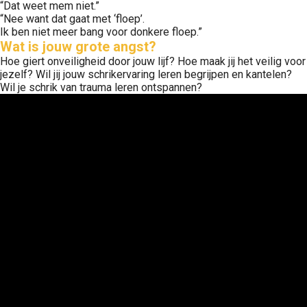
“Dat weet mem niet.”
“Nee want dat gaat met ‘floep’.
Ik ben niet meer bang voor donkere floep.”
Wat is jouw grote angst?
Hoe giert onveiligheid door jouw lijf? Hoe maak jij het veilig voor
jezelf? Wil jij jouw schrikervaring leren begrijpen en kantelen?
Wil je schrik van trauma leren ontspannen?