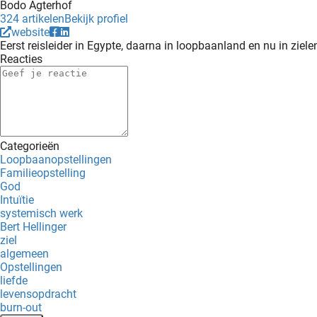
Bodo Agterhof
324 artikelen
Bekijk profiel
website
Eerst reisleider in Egypte, daarna in loopbaanland en nu in zie
Reacties
Categorieën
Loopbaanopstellingen
Familieopstelling
God
Intuïtie
systemisch werk
Bert Hellinger
ziel
algemeen
Opstellingen
liefde
levensopdracht
burn-out