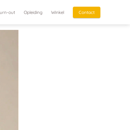
urn-out
Opleiding
Winkel
Contact