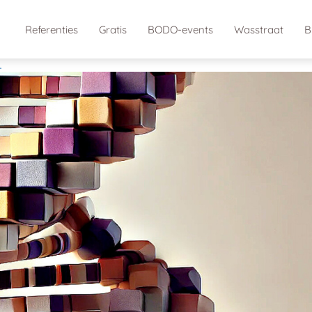
Referenties
Gratis
BODO-events
Wasstraat
B
.