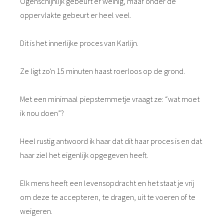
Ogenschijnlijk gebeurt er weinig, maar onder de
oppervlakte gebeurt er heel veel.
Dit is het innerlijke proces van Karlijn.
Ze ligt zo'n 15 minuten haast roerloos op de grond.
Met een minimaal piepstemmetje vraagt ze: “wat moet
ik nou doen”?
Heel rustig antwoord ik haar dat dit haar proces is en dat
haar ziel het eigenlijk opgegeven heeft.
Elk mens heeft een levensopdracht en het staat je vrij
om deze te accepteren, te dragen, uit te voeren of te
weigeren.