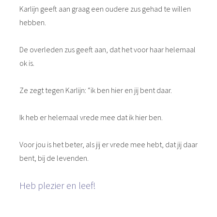
Karlijn geeft aan graag een oudere zus gehad te willen
hebben.
De overleden zus geeft aan, dat het voor haar helemaal
ok is.
Ze zegt tegen Karlijn: “ik ben hier en jij bent daar.
Ik heb er helemaal vrede mee dat ik hier ben.
Voor jou is het beter, als jij er vrede mee hebt, dat jij daar
bent, bij de levenden.
Heb plezier en leef!