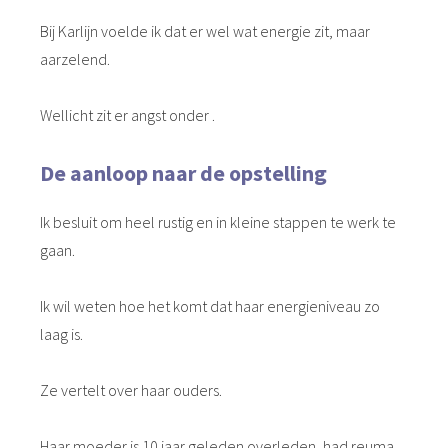
Bij Karlijn voelde ik dat er wel wat energie zit, maar
aarzelend.
Wellicht zit er angst onder .
De aanloop naar de opstelling
Ik besluit om heel rustig en in kleine stappen te werk te
gaan.
Ik wil weten hoe het komt dat haar energieniveau zo
laag is.
Ze vertelt over haar ouders.
Haar moeder is 10 jaar geleden overleden, had reuma