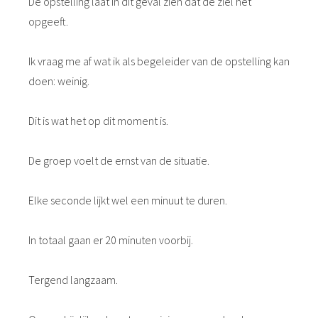
De opstelling laat in dit geval zien dat de ziel het
opgeeft.
Ik vraag me af wat ik als begeleider van de opstelling kan
doen: weinig.
Dit is wat het op dit moment is.
De groep voelt de ernst van de situatie.
Elke seconde lijkt wel een minuut te duren.
In totaal gaan er 20 minuten voorbij.
Tergend langzaam.