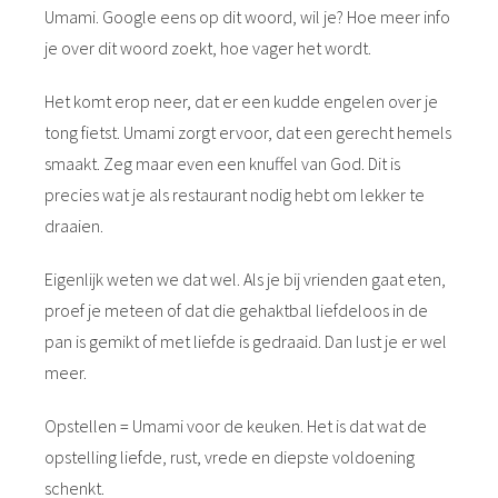
Umami. Google eens op dit woord, wil je? Hoe meer info
je over dit woord zoekt, hoe vager het wordt.
Het komt erop neer, dat er een kudde engelen over je
tong fietst. Umami zorgt ervoor, dat een gerecht hemels
smaakt. Zeg maar even een knuffel van God. Dit is
precies wat je als restaurant nodig hebt om lekker te
draaien.
Eigenlijk weten we dat wel. Als je bij vrienden gaat eten,
proef je meteen of dat die gehaktbal liefdeloos in de
pan is gemikt of met liefde is gedraaid. Dan lust je er wel
meer.
Opstellen = Umami voor de keuken. Het is dat wat de
opstelling liefde, rust, vrede en diepste voldoening
schenkt.