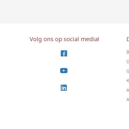
Volg ons op social media!
B
D
G
K
A
A