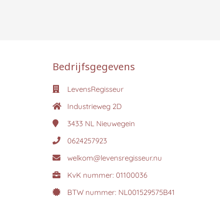
Bedrijfsgegevens
LevensRegisseur
Industrieweg 2D
3433 NL
Nieuwegein
0624257923
welkom@levensregisseur.nu
KvK nummer: 01100036
BTW nummer: NL001529575B41