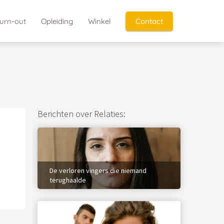
urn-out
Opleiding
Winkel
Contact
Berichten over Relaties:
De verloren vingers die niemand
terughaalde