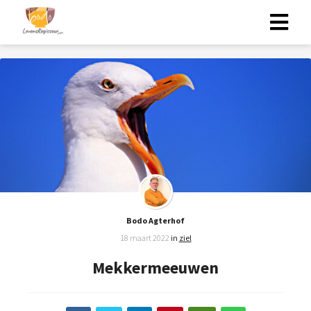
Bodo Agterhof
18 maart 2022
in
ziel
Mekkermeeuwen