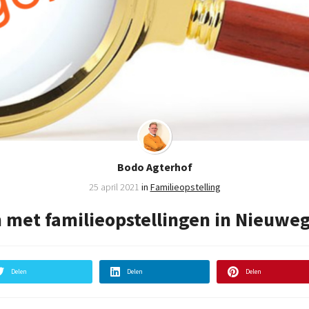
Bodo Agterhof
25 april 2021
in
Familieopstelling
et familieopstellingen in Nieuweg
Delen
Delen
Delen